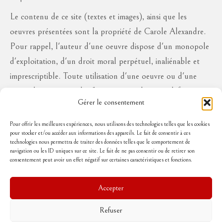
Le contenu de ce site (textes et images), ainsi que les
oeuvres présentées sont la propriété de Carole Alexandre.
Pour rappel, l'auteur d'une oeuvre dispose d'un monopole
d'exploitation, d'un droit moral perpétuel, inaliénable et
imprescriptible. Toute utilisation d'une oeuvre ou d'une
partie des oeuvres à des fins commerciales ou à défaut en
Gérer le consentement
diffusion publique, sous quelque forme que ce soit, est
interdite sans l'autorisation de l'auteur, aux risques de se
Pour offrir les meilleures expériences, nous utilisons des technologies telles que les cookies
pour stocker et/ou accéder aux informations des appareils. Le fait de consentir à ces
voir réclamer des dommages et intérêts..
technologies nous permettra de traiter des données telles que le comportement de
navigation ou les ID uniques sur ce site. Le fait de ne pas consentir ou de retirer son
consentement peut avoir un effet négatif sur certaines caractéristiques et fonctions.
Suivez-moi
Accepter
Refuser
Accueil
Mentions légales
Politique de cookies (UE)
Conditions Générales de Vente