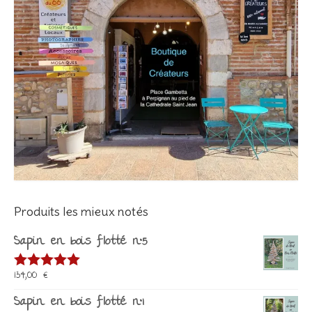
Produits les mieux notés
Sapin en bois flotté n°5
134,00
€
Note
5.00
sur 5
Sapin en bois flotté n°1