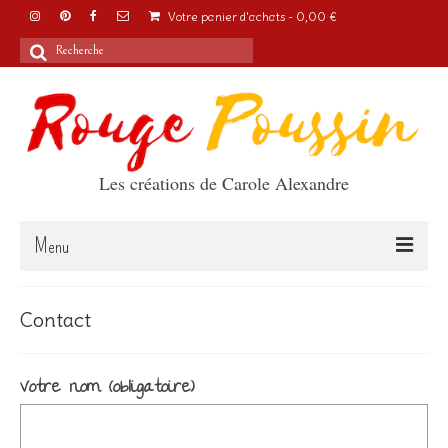
Votre panier d'achats
-
0,00
€
Rechercher
:
Les créations de Carole Alexandre
Menu
Accueil
Contact
Articles
Votre nom (obligatoire)
A propos
Boutique