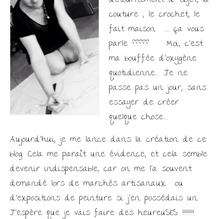
détournement d’ objet, la
Les Créations
couture , le crochet, le
fait maison …… ça vous
Mon compte
parle ????? Moi, c’est
Expo
ma bouffée d’oxygène
quotidienne….. Je ne
passe pas un jour, sans
essayer de créer
quelque chose……
Aujourd’hui, je me lance dans la création de ce
blog. Cela me paraît une évidence, et cela semble
devenir indispensable, car on me l’a souvent
demandé lors de marchés artisanaux ou
d’expositions de peinture si j’en possédais un.
J’espère que je vais faire des heureuSES !!!!!!!!