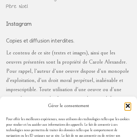
Père Noël.
Instagram
Copies et diffusion interdites.
Le contenu de ce site (textes et images), ainsi que les
oeuvres présentées sont la propriété de Carole Alexandre.
Pour rappel, l'auteur d'une oeuvre dispose d'un monopole
d'exploitation, d'un droit moral perpétuel, inaliénable et
imprescriptible. Toute utilisation d'une oeuvre ou d'une
partie des oeuvres à des fins commerciales ou à défaut en
Gérer le consentement
diffusion publique, sous quelque forme que ce soit, est
interdite sans l'autorisation de l'auteur, aux risques de se
Pour offrir les meilleures expériences, nous utilisons des technologies telles que les cookies
pour stocker et/ou accéder aux informations des appareils. Le fait de consentir à ces
voir réclamer des dommages et intérêts..
technologies nous permettra de traiter des données telles que le comportement de
navigation ou les ID uniques sur ce site. Le fait de ne pas consentir ou de retirer son