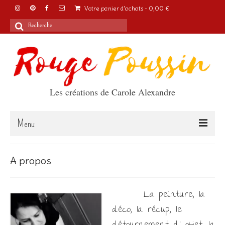
Votre panier d'achats
-
0,00
€
Rechercher
:
Les créations de Carole Alexandre
Menu
Accueil
A propos
Articles
La peinture, la
A propos
déco, la récup, le
Boutique