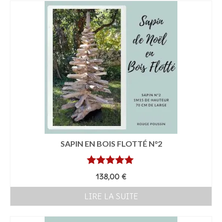
SAPIN EN BOIS FLOTTÉ N°2
Note
5.00
138,00
€
sur 5
LIRE LA SUITE