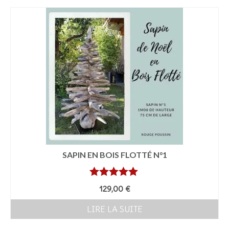
Les Créations
Mon compte
Expo
SAPIN EN BOIS FLOTTÉ N°1
Note
5.00
129,00
€
sur 5
LIRE LA SUITE