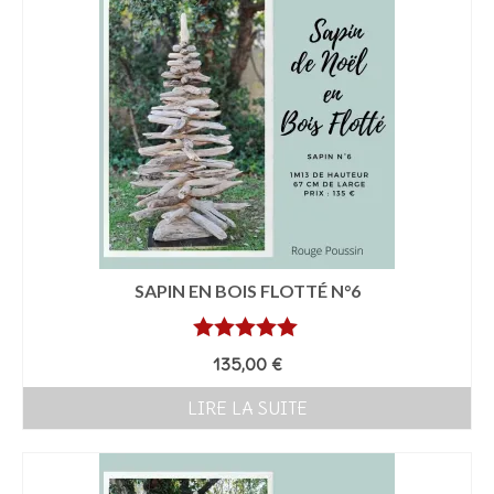
SAPIN EN BOIS FLOTTÉ N°6
Note
5.00
135,00
€
sur 5
LIRE LA SUITE