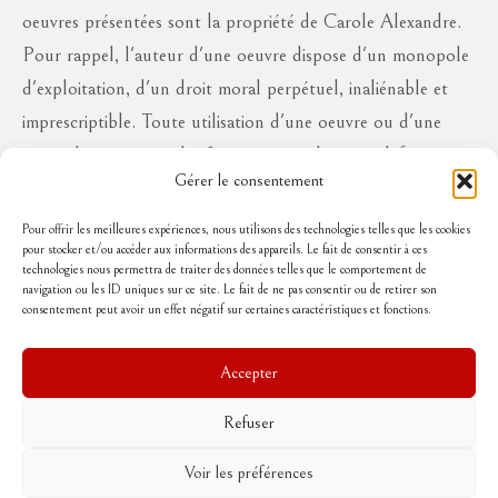
oeuvres présentées sont la propriété de Carole Alexandre.
Pour rappel, l'auteur d'une oeuvre dispose d'un monopole
d'exploitation, d'un droit moral perpétuel, inaliénable et
imprescriptible. Toute utilisation d'une oeuvre ou d'une
partie des oeuvres à des fins commerciales ou à défaut en
Gérer le consentement
diffusion publique, sous quelque forme que ce soit, est
interdite sans l'autorisation de l'auteur, aux risques de se
Pour offrir les meilleures expériences, nous utilisons des technologies telles que les cookies
pour stocker et/ou accéder aux informations des appareils. Le fait de consentir à ces
voir réclamer des dommages et intérêts..
technologies nous permettra de traiter des données telles que le comportement de
navigation ou les ID uniques sur ce site. Le fait de ne pas consentir ou de retirer son
consentement peut avoir un effet négatif sur certaines caractéristiques et fonctions.
Suivez-moi
Accepter
Refuser
Accueil
Mentions légales
Politique de cookies (UE)
Conditions Générales de Vente
Voir les préférences
Contact