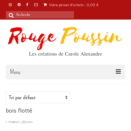
Votre panier d'achats
-
0,00
€
Rechercher
:
Les créations de Carole Alexandre
Menu
Accueil
Articles
bois flotté
A propos
6 résultats affichés
Boutique