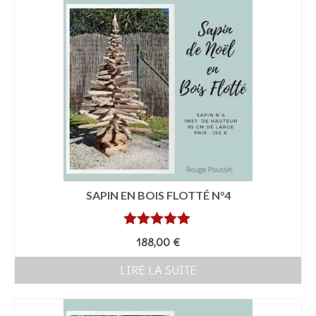
SAPIN EN BOIS FLOTTÉ N°4
Note
5.00
188,00
€
sur 5
LIRE LA SUITE