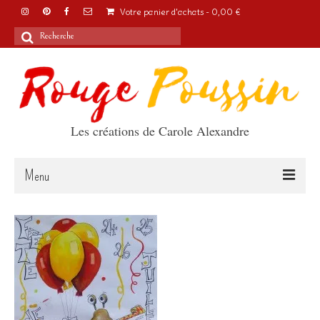
Votre panier d'achats
-
0,00
€
Rechercher
:
Les créations de Carole Alexandre
Menu
Accueil
Articles
A propos
Boutique