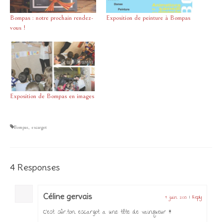
Bompas : notre prochain rendez-
Exposition de peinture à Bompas
vous !
Exposition de Bompas en images
Bompas
,
escargot
4 Responses
Céline gervais
4 juin 2015
|
Reply
C’est sûr…ton escargot a une tête de vainqueur !!!!