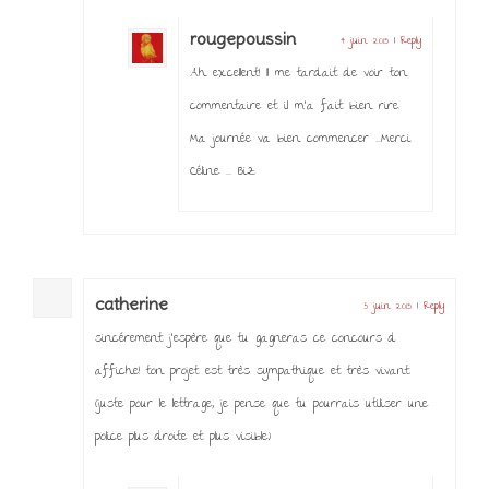
rougepoussin
4 juin 2015
|
Reply
Ah excellent! Il me tardait de voir ton
commentaire et il m’a fait bien rire.
Ma journée va bien commencer …..Merci
Céline ….. Biz
catherine
3 juin 2015
|
Reply
sincérement j’espère que tu gagneras ce concours d
affiche! ton projet est très sympathique et très vivant.
(juste pour le lettrage, je pense que tu pourrais utiliser une
police plus droite et plus visible)