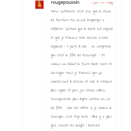
rougepoussin
3 juin 2015
|
Reply
Merci Catherine. C’est vrai que le choix
de l’écriture m’a laissé longtemps à
réfléchir. Surtout que le texte est imposé
et que je trouvais mon dessin assez
explicite ! A part, le lieu …. on comprend
que c’est la fête de l’escargot ….! Je
voulais au début la faire toute noire et
classique mais je trouvais que ça
alourdissait le dessin et cela le rendait
plus rigide. Et puis j’ai choisi celle-ci :
transparente, plus légère comme un air
de fête ….. Cela dit même si je voulais la
changer, c’est trop tard ….Allez y a plus
qu’à croiser les doigts ! Bizzzz