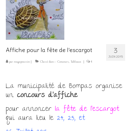
Les Créations
Mon compte
Expo
3
Affiche pour la fête de l’escargot
JUIN 2015
par
rougepoussin
|
Classé dans :
Concours
,
Tableaux
|
4
La municipalité de Bompas organise
un
concours d’affiche
pour annoncer
la fête de l’escargot
qui aura lieu le
24, 25, et