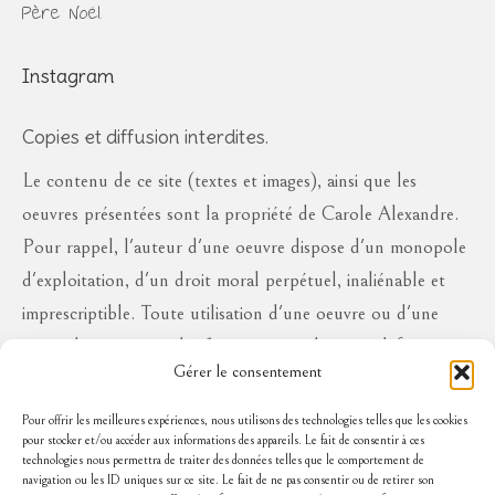
Père Noël.
Instagram
Copies et diffusion interdites.
Le contenu de ce site (textes et images), ainsi que les
oeuvres présentées sont la propriété de Carole Alexandre.
Pour rappel, l'auteur d'une oeuvre dispose d'un monopole
d'exploitation, d'un droit moral perpétuel, inaliénable et
imprescriptible. Toute utilisation d'une oeuvre ou d'une
partie des oeuvres à des fins commerciales ou à défaut en
Gérer le consentement
diffusion publique, sous quelque forme que ce soit, est
interdite sans l'autorisation de l'auteur, aux risques de se
Pour offrir les meilleures expériences, nous utilisons des technologies telles que les cookies
pour stocker et/ou accéder aux informations des appareils. Le fait de consentir à ces
voir réclamer des dommages et intérêts..
technologies nous permettra de traiter des données telles que le comportement de
navigation ou les ID uniques sur ce site. Le fait de ne pas consentir ou de retirer son