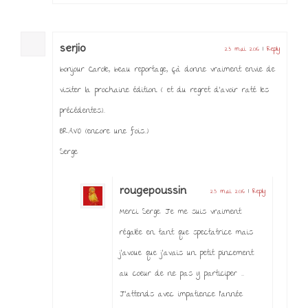
serjio
23 mai 2016
|
Reply
bonjour Carole, beau reportage, çà donne vraiment envie de
visiter la prochaine édition ( et du regret d’avoir raté les
précédentes)…
BRAVO (encore une fois…)
Serge
rougepoussin
23 mai 2016
|
Reply
Merci Serge. Je me suis vraiment
régalée en tant que spectatrice mais
j’avoue que j’avais un petit pincement
au coeur de ne pas y participer ….
J’attends avec impatience l’année