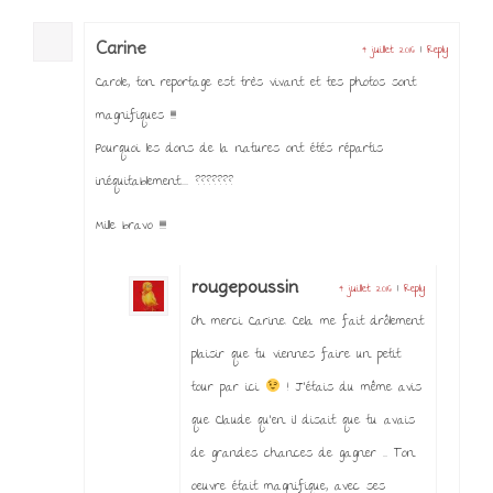
Carine
4 juillet 2016
|
Reply
Carole, ton reportage est très vivant et tes photos sont
magnifiques !!!!!
Pourquoi les dons de la natures ont étés répartis
inéquitablement……. ???????
Mille bravo !!!!!!
rougepoussin
4 juillet 2016
|
Reply
Oh merci Carine. Cela me fait drôlement
plaisir que tu viennes faire un petit
tour par ici
! J’étais du même avis
que Claude qu’en il disait que tu avais
de grandes chances de gagner …. Ton
oeuvre était magnifique, avec ses