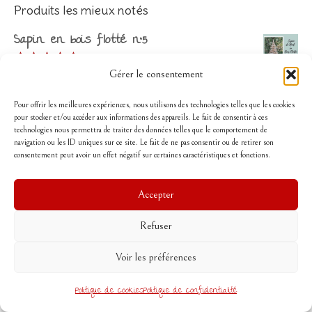
Produits les mieux notés
Sapin en bois flotté n°5
134,00
€
Gérer le consentement
Note
5.00
sur 5
Sapin en bois flotté n°1
Pour offrir les meilleures expériences, nous utilisons des technologies telles que les cookies
pour stocker et/ou accéder aux informations des appareils. Le fait de consentir à ces
129,00
€
technologies nous permettra de traiter des données telles que le comportement de
Note
5.00
navigation ou les ID uniques sur ce site. Le fait de ne pas consentir ou de retirer son
sur 5
Sapin en bois flotté n°3
consentement peut avoir un effet négatif sur certaines caractéristiques et fonctions.
128,00
€
Accepter
Note
5.00
sur 5
Sapin en bois flotté n°2
Refuser
138,00
€
Voir les préférences
Note
5.00
sur 5
Sapin en bois flotté n°6
Politique de cookies
Politique de confidentialité