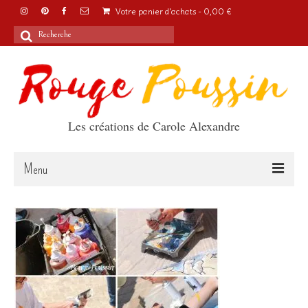
Votre panier d'achats
-
0,00
€
Rechercher
:
Les créations de Carole Alexandre
Menu
Accueil
Articles
A propos
Boutique