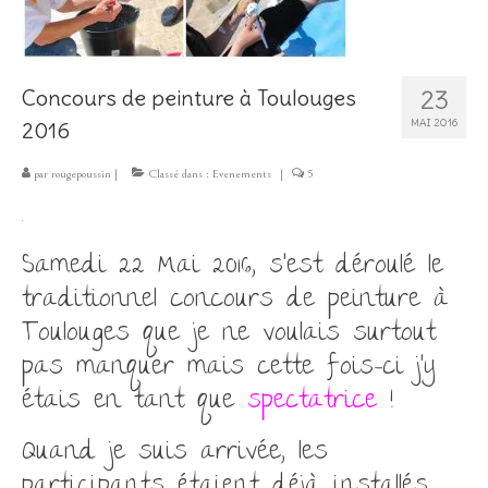
Les Créations
Mon compte
23
Concours de peinture à Toulouges
Expo
MAI 2016
2016
par
rougepoussin
|
Classé dans :
Evenements
|
5
.
Samedi 22 Mai 2016, s’est déroulé le
traditionnel concours de peinture à
Toulouges que je ne voulais surtout
pas manquer mais cette fois-ci j’y
étais en tant que
spectatrice
!
Quand je suis arrivée, les
participants étaient déjà installés.