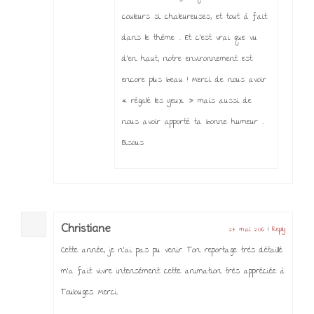
couleurs si chaleureuses, et tout à fait
dans le thème … Et c’est vrai que vu
d’en haut, notre environnement est
encore plus beau ! Merci de nous avoir
« régalé les yeux » mais aussi de
nous avoir apporté ta bonne humeur …
Bisous
Christiane
27 mai 2016
|
Reply
Cette année, je n’ai pas pu venir. Ton reportage très détaillé
m’a fait vivre intensément cette animation très appréciée à
Toulouges. Merci.