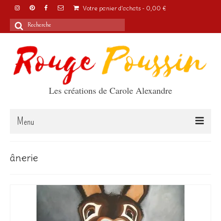
Votre panier d'achats
-
0,00
€
Rechercher
:
Les créations de Carole Alexandre
Menu
Accueil
ânerie
Articles
A propos
Boutique