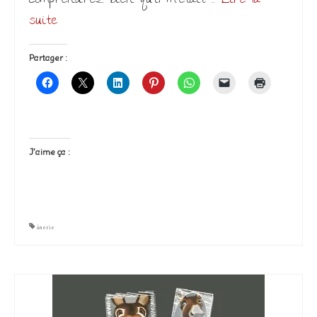
comprendrez bien qu’il m’était …
Lire la
suite­­
Partager :
J’aime ça :
ânerie