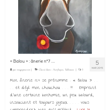
Les Créations
Mon compte
Expo
« Balou » : ânerie n°7 ….
5
MAR 2015
par
rougepoussin
|
Classé dans :
Acrylique
,
Tableaux
|
3
Mon ânerie n°7 se prénomme : « Balou » . .
. . et déjà mon chouchou . . . !!! Empreint
d’une certaine bonhomie, un peu balourd,
insouciant et toujours joyeux . . . . vous