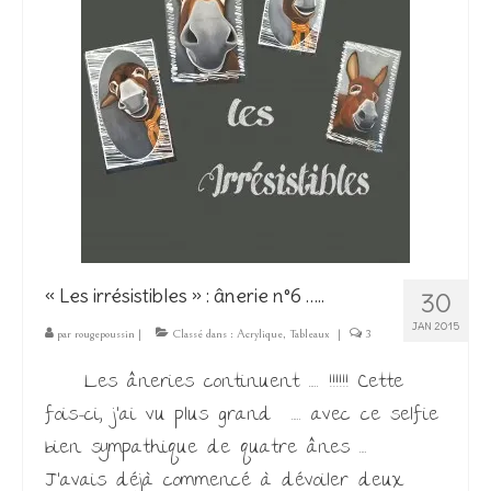
« Les irrésistibles » : ânerie n°6 …..
30
JAN 2015
par
rougepoussin
|
Classé dans :
Acrylique
,
Tableaux
|
3
Les âneries continuent ….. !!!!!! Cette
fois-ci, j’ai vu plus grand ….. avec ce selfie
bien sympathique de quatre ânes ….
J’avais déjà commencé à dévoiler deux