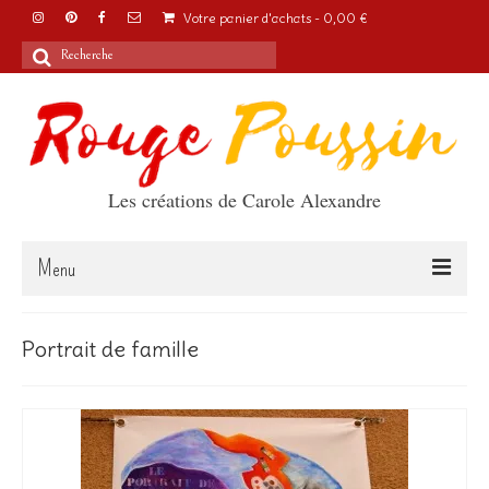
Votre panier d'achats
-
0,00
€
Rechercher
:
Les créations de Carole Alexandre
Menu
Accueil
Portrait de famille
Articles
A propos
Boutique