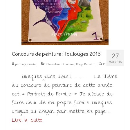
Les Créations
Mon compte
Expo
Concours de peinture : Toulouges 2015
27
MAI 2015
par
rougepoussin
|
Classé dans :
Concours
,
Rouge Poussin
|
15
Quelques jours avant . . . . Le thème
du concours de peinture de cette année
est « Portrait de Famille » Je décide de
faire celui de ma propre famille. Quelques
croquis au crayon pour mettre en page …
Lire la suite­­