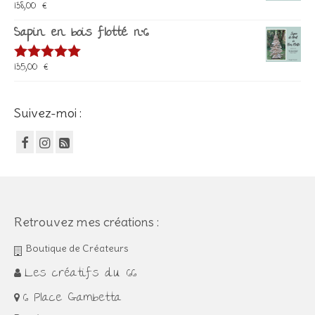
138,00
€
Note
5.00
sur 5
Sapin en bois flotté n°6
135,00
€
Note
5.00
sur 5
Suivez-moi :
Retrouvez mes créations :
Boutique de Créateurs
Les créatifs du 66
6 Place Gambetta