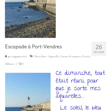
Les Créations
Mon compte
Expo
26
Escapade à Port-Vendres
FÉV 2014
par
rougepoussin
|
Classé dans :
Aquarelle
,
Carnet de vacances
,
Dessin
,
Tableaux
|
0
Ce dimanche, tout
était réuni pour
que je sorte mes
aquarelles…….
Le soleil, le bleu