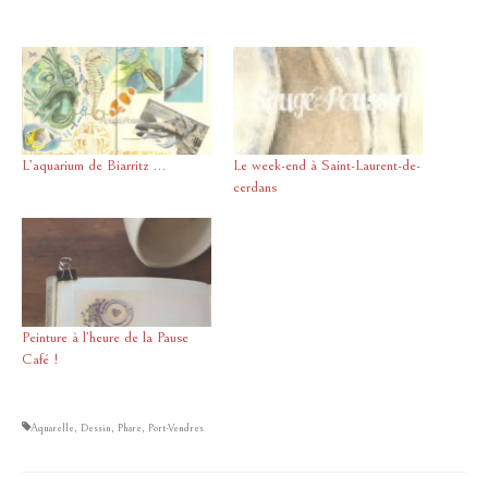
L’aquarium de Biarritz …
Le week-end à Saint-Laurent-de-
cerdans
Peinture à l’heure de la Pause
Café !
Aquarelle
,
Dessin
,
Phare
,
Port-Vendres