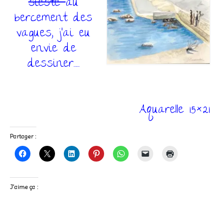
sieste
au
bercement des
vagues, j’ai eu
envie de
dessiner……
Aquarelle 15×21
Partager :
J’aime ça :