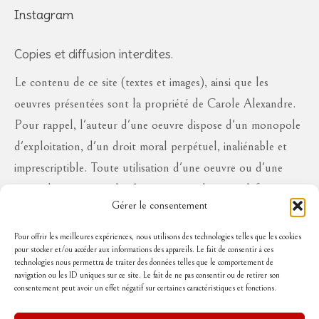
Instagram
Copies et diffusion interdites.
Le contenu de ce site (textes et images), ainsi que les
oeuvres présentées sont la propriété de Carole Alexandre.
Pour rappel, l'auteur d'une oeuvre dispose d'un monopole
d'exploitation, d'un droit moral perpétuel, inaliénable et
imprescriptible. Toute utilisation d'une oeuvre ou d'une
partie des oeuvres à des fins commerciales ou à défaut en
Gérer le consentement
diffusion publique, sous quelque forme que ce soit, est
interdite sans l'autorisation de l'auteur, aux risques de se
Pour offrir les meilleures expériences, nous utilisons des technologies telles que les cookies
pour stocker et/ou accéder aux informations des appareils. Le fait de consentir à ces
voir réclamer des dommages et intérêts..
technologies nous permettra de traiter des données telles que le comportement de
navigation ou les ID uniques sur ce site. Le fait de ne pas consentir ou de retirer son
consentement peut avoir un effet négatif sur certaines caractéristiques et fonctions.
Suivez-moi