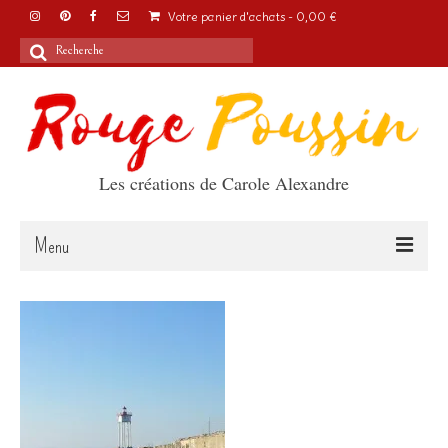
Votre panier d'achats
-
0,00
€
Rechercher
:
Les créations de Carole Alexandre
Menu
Accueil
Articles
A propos
Boutique