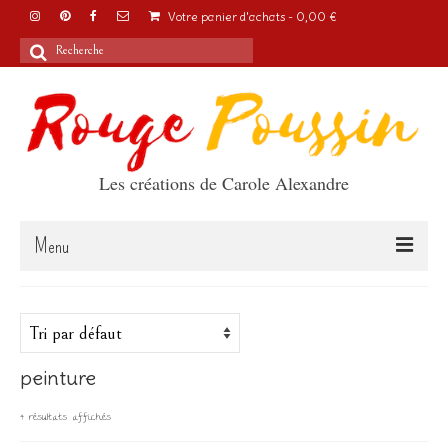
Votre panier d'achats
-
0,00
€
Rechercher
:
Les créations de Carole Alexandre
Menu
Accueil
Articles
peinture
A propos
4 résultats affichés
Boutique