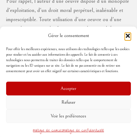
Pour rappel, l'auteur d'une oeuvre dispose d'un monopole
d'exploitation, d'un droit moral perpétuel, inaliénable et
imprescriptible. Toute utilisation d'une oeuvre ou d'une
partie des oeuvres à des fins commerciales ou à défaut en
Gérer le consentement
diffusion publique, sous quelque forme que ce soit, est
interdite sans l'autorisation de l'auteur, aux risques de se
Pour offrir les meilleures expériences, nous utilisons des technologies telles que les cookies
pour stocker et/ou accéder aux informations des appareils. Le fait de consentir à ces
voir réclamer des dommages et intérêts..
technologies nous permettra de traiter des données telles que le comportement de
navigation ou les ID uniques sur ce site. Le fait de ne pas consentir ou de retirer son
consentement peut avoir un effet négatif sur certaines caractéristiques et fonctions.
Suivez-moi
Accepter
Refuser
Accueil
Mentions légales
Politique de cookies (UE)
Conditions Générales de Vente
Voir les préférences
Contact
© 2026 Rouge poussin
Politique de cookies
Politique de confidentialité