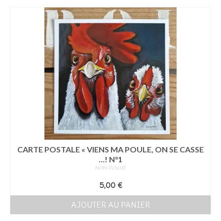
Les Créations
Mon compte
Expo
CARTE POSTALE « VIENS MA POULE, ON SE CASSE
…! N°1
NON ÉVALUÉ
5,00
€
AJOUTER AU PANIER