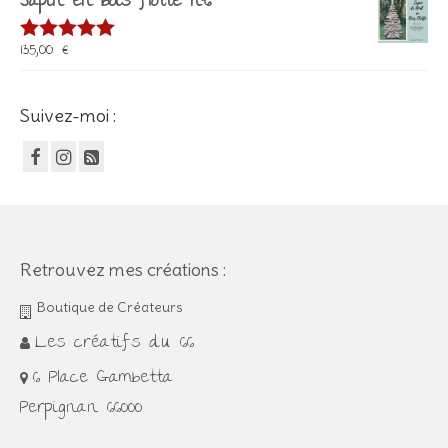
Sapin en bois flotté n°6
135,00
€
Note
5.00
sur 5
Suivez-moi :
Retrouvez mes créations :
Boutique de Créateurs
Les créatifs du 66
6 Place Gambetta
Perpignan 66000