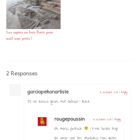
Les sapins en bois flotté pour
noël sont prêts !
2 Responses
garciapekanartiste
18 octobre 2019
|
Reply
Je ne dirais qu’un mot Génial !. Bizz
rougepoussin
18 octobre 2019
|
Reply
Oh merci patrick
! Il me tarde trop
de venir voir tes shadoks, rien qu’en