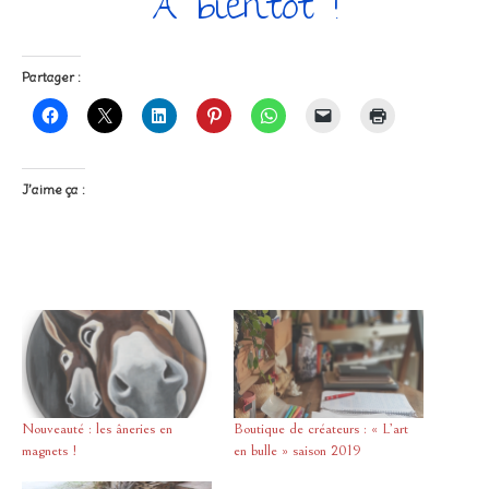
A bientôt !
Partager :
J’aime ça :
Nouveauté : les âneries en
Boutique de créateurs : « L’art
magnets !
en bulle » saison 2019