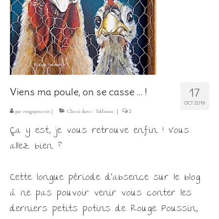
Les Créations
Mon compte
Expo
17
Viens ma poule, on se casse … !
OCT 2019
par
rougepoussin
|
Classé dans :
Tableaux
|
2
Ça y est, je vous retrouve enfin ! Vous
allez bien ?
Cette longue période d’absence sur le blog
à ne pas pouvoir venir vous conter les
derniers petits potins de Rouge Poussin,