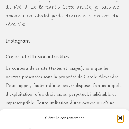
de Noël à Le Barcarès. Cette année, je suis de
nouveau en chalet juste derrière la maison du
Père Noël.
Instagram
Copies et diffusion interdites.
Le contenu de ce site (textes et images), ainsi que les
oeuvres présentées sont la propriété de Carole Alexandre.
Pour rappel, l'auteur d'une oeuvre dispose d'un monopole
d'exploitation, d'un droit moral perpétuel, inaliénable et
imprescriptible. Toute utilisation d'une oeuvre ou d'une
partie des oeuvres à des fins commerciales ou à défaut en
Gérer le consentement
diffusion publique, sous quelque forme que ce soit, est
interdite sans l'autorisation de l'auteur, aux risques de se