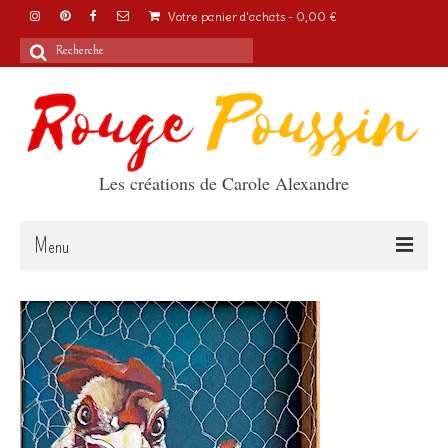
Votre panier d'achats
-
0,00
€
Rechercher
:
Les créations de Carole Alexandre
Menu
Accueil
Articles
A propos
Boutique