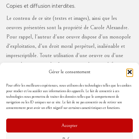
Copies et diffusion interdites.
Le contenu de ce site (textes et images), ainsi que les
oeuvres présentées sont la propriété de Carole Alexandre.
Pour rappel, l'auteur d'une oeuvre dispose d'un monopole
d'exploitation, d'un droit moral perpétuel, inaliénable et
imprescriptible. Toute utilisation d'une oeuvre ou d'une
partie des oeuvres à des fins commerciales ou à défaut en
Gérer le consentement
diffusion publique, sous quelque forme que ce soit, est
interdite sans l'autorisation de l'auteur, aux risques de se
Pour offrir les meilleures expériences, nous utilisons des technologies telles que les cookies
pour stocker et/ou accéder aux informations des appareils. Le fait de consentir à ces
voir réclamer des dommages et intérêts..
technologies nous permettra de traiter des données telles que le comportement de
navigation ou les ID uniques sur ce site. Le fait de ne pas consentir ou de retirer son
consentement peut avoir un effet négatif sur certaines caractéristiques et fonctions.
Suivez-moi
Accepter