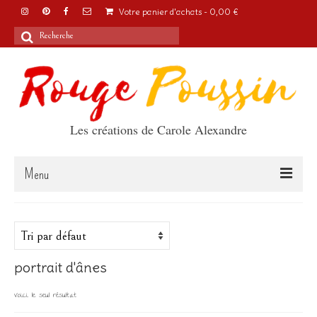
Votre panier d'achats
-
0,00
€
Rechercher
:
Les créations de Carole Alexandre
Menu
Accueil
Articles
portrait d'ânes
A propos
Voici le seul résultat
Boutique