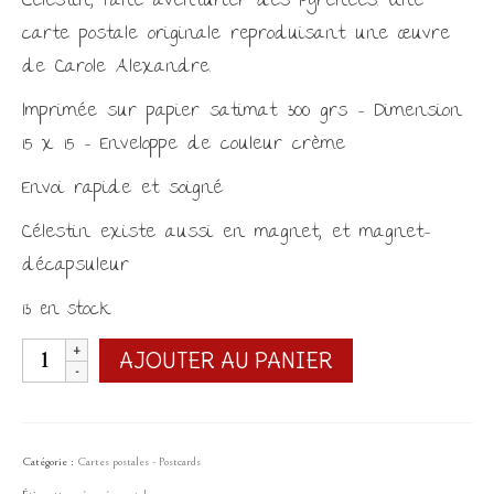
Célestin, l’âne aventurier des Pyrénées. Une
carte postale originale reproduisant une œuvre
de Carole Alexandre.
Imprimée sur papier satimat 300 grs – Dimension
15 x 15 – Enveloppe de couleur crème
Envoi rapide et soigné
Célestin existe aussi en magnet, et magnet-
décapsuleur
13 en stock
quantité
AJOUTER AU PANIER
de
Carte
postale
Catégorie :
Cartes postales - Postcards
Célestin