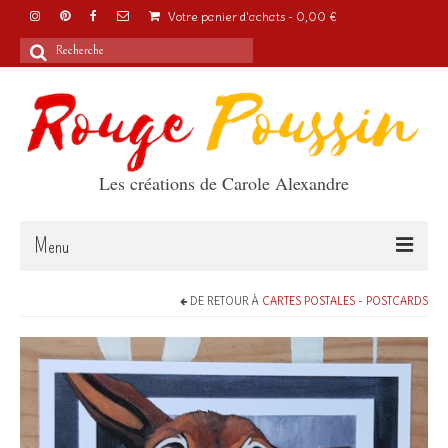
Votre panier d'achats
-
0,00
€
Rechercher
:
Les créations de Carole Alexandre
Menu
Accueil
DE RETOUR À
CARTES POSTALES - POSTCARDS
Articles
A propos
Boutique