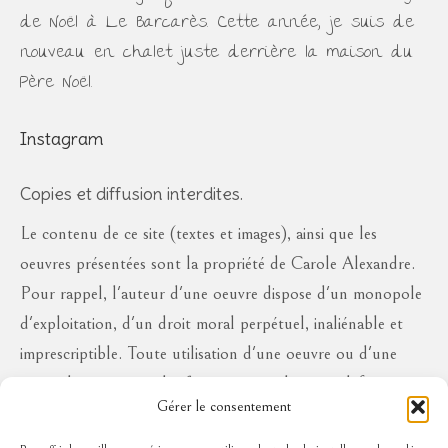
de Noël à Le Barcarès. Cette année, je suis de
nouveau en chalet juste derrière la maison du
Père Noël.
Instagram
Copies et diffusion interdites.
Le contenu de ce site (textes et images), ainsi que les
oeuvres présentées sont la propriété de Carole Alexandre.
Pour rappel, l'auteur d'une oeuvre dispose d'un monopole
d'exploitation, d'un droit moral perpétuel, inaliénable et
imprescriptible. Toute utilisation d'une oeuvre ou d'une
partie des oeuvres à des fins commerciales ou à défaut en
Gérer le consentement
diffusion publique, sous quelque forme que ce soit, est
interdite sans l'autorisation de l'auteur, aux risques de se