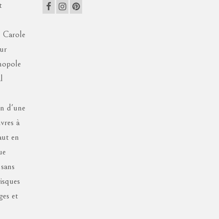
t
e Carole
eur
nopole
l
on d'une
vres à
aut en
ue
 sans
risques
ges et