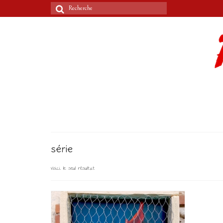
Rechercher
:
série
Voici le seul résultat