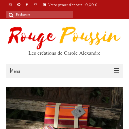
Votre panier d'achats
-
0,00
€
Rechercher
:
Les créations de Carole Alexandre
Menu
Accueil
Articles
A propos
Boutique