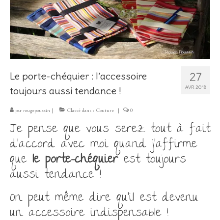
Les Créations
Mon compte
Expo
27
Le porte-chéquier : l’accessoire
AVR 2018
toujours aussi tendance !
par
rougepoussin
|
Classé dans :
Couture
|
0
Je pense que vous serez tout à fait
d’accord avec moi quand j’affirme
que
le porte-chéquier
est toujours
aussi tendance !
On peut même dire qu’il est devenu
un accessoire indispensable !