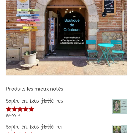
Produits les mieux notés
Sapin en bois flotté n°5
134,00
€
Note
5.00
sur 5
Sapin en bois flotté n°1