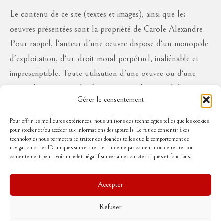
Le contenu de ce site (textes et images), ainsi que les
oeuvres présentées sont la propriété de Carole Alexandre.
Pour rappel, l'auteur d'une oeuvre dispose d'un monopole
d'exploitation, d'un droit moral perpétuel, inaliénable et
imprescriptible. Toute utilisation d'une oeuvre ou d'une
partie des oeuvres à des fins commerciales ou à défaut en
Gérer le consentement
diffusion publique, sous quelque forme que ce soit, est
interdite sans l'autorisation de l'auteur, aux risques de se
Pour offrir les meilleures expériences, nous utilisons des technologies telles que les cookies
pour stocker et/ou accéder aux informations des appareils. Le fait de consentir à ces
voir réclamer des dommages et intérêts..
technologies nous permettra de traiter des données telles que le comportement de
navigation ou les ID uniques sur ce site. Le fait de ne pas consentir ou de retirer son
consentement peut avoir un effet négatif sur certaines caractéristiques et fonctions.
Suivez-moi
Accepter
Refuser
Accueil
Mentions légales
Politique de cookies (UE)
Conditions Générales de Vente