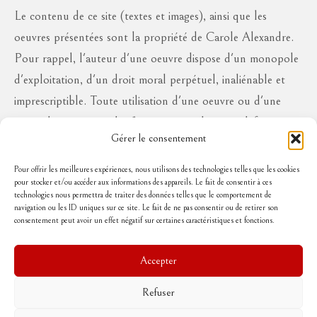
Le contenu de ce site (textes et images), ainsi que les
oeuvres présentées sont la propriété de Carole Alexandre.
Pour rappel, l'auteur d'une oeuvre dispose d'un monopole
d'exploitation, d'un droit moral perpétuel, inaliénable et
imprescriptible. Toute utilisation d'une oeuvre ou d'une
partie des oeuvres à des fins commerciales ou à défaut en
Gérer le consentement
diffusion publique, sous quelque forme que ce soit, est
interdite sans l'autorisation de l'auteur, aux risques de se
Pour offrir les meilleures expériences, nous utilisons des technologies telles que les cookies
pour stocker et/ou accéder aux informations des appareils. Le fait de consentir à ces
voir réclamer des dommages et intérêts..
technologies nous permettra de traiter des données telles que le comportement de
navigation ou les ID uniques sur ce site. Le fait de ne pas consentir ou de retirer son
consentement peut avoir un effet négatif sur certaines caractéristiques et fonctions.
Suivez-moi
Accepter
Refuser
Accueil
Mentions légales
Politique de cookies (UE)
Conditions Générales de Vente