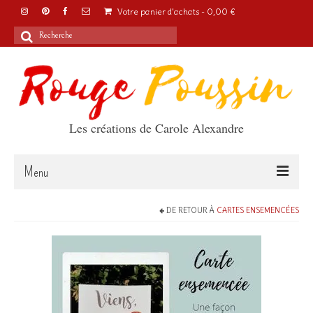
Votre panier d'achats
-
0,00
€
Rechercher
:
Les créations de Carole Alexandre
Menu
Accueil
DE RETOUR À
CARTES ENSEMENCÉES
Articles
A propos
Boutique