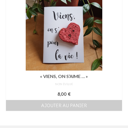
« VIENS, ON S’AIME … »
NON ÉVALUÉ
8,00
€
AJOUTER AU PANIER