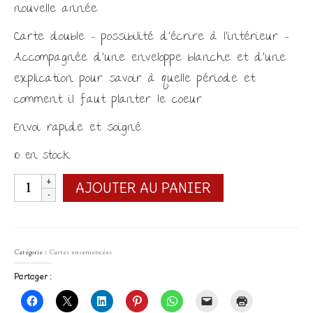
nouvelle année.
Carte double – possibilité d’écrire à l’intérieur –
Accompagnée d’une enveloppe blanche et d’une
explication pour savoir à quelle période et
comment il faut planter le coeur.
Envoi rapide et soigné
10 en stock
quantité
AJOUTER AU PANIER
de
Carte
de
Catégorie :
Cartes ensemencées
voeux
Partager :
ensemencée