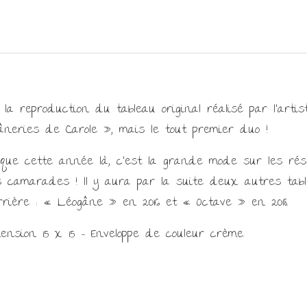
st la reproduction du tableau original réalisé par l’ar
 âneries de Carole », mais le tout premier duo !
 que cette année là, c’est la grande mode sur les rés
es camarades ! Il y aura par la suite deux autres ta
derrière : « Léogâne » en 2016 et « Octave » en 2018.
ension 15 x 15 – Enveloppe de couleur crème.