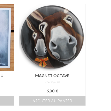
OU
MAGNET OCTAVE
NON ÉVALUÉ
6,00
€
R
AJOUTER AU PANIER