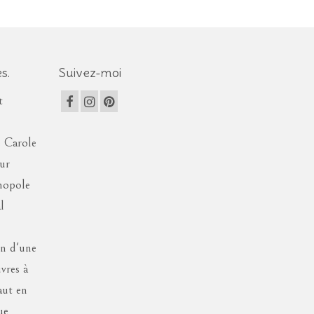
s.
Suivez-moi
t
e Carole
eur
nopole
l
on d'une
vres à
aut en
ue