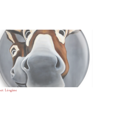
et Léogâne