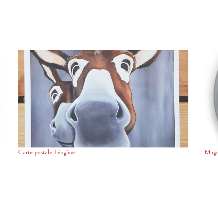
Carte postale Léogâne
Magn