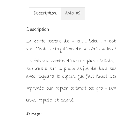
Description
Avis (0)
Description
La carte postale de « 1,2,3 … Soleil ! » e
2014. C’est le cinquième de la série « les
Le tableau semble d’autant plus réaliste,
s’incruste sur la photo selfie de tous s
avec toujours, le copain qui fait l’idiot 
Imprimée sur papier satimat 300 grs – Dim
Envoi rapide et soigné.
J’aime ça :