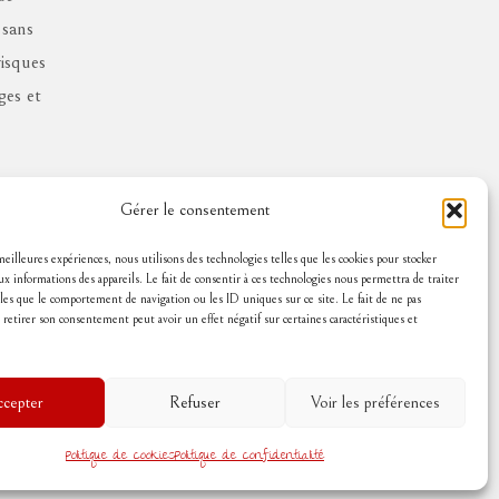
 sans
risques
ges et
Gérer le consentement
 meilleures expériences, nous utilisons des technologies telles que les cookies pour stocker
ux informations des appareils. Le fait de consentir à ces technologies nous permettra de traiter
les que le comportement de navigation ou les ID uniques sur ce site. Le fait de ne pas
 retirer son consentement peut avoir un effet négatif sur certaines caractéristiques et
cepter
Refuser
Voir les préférences
Politique de cookies
Politique de confidentialité
 légales
Politique de cookies (UE)
Conditions Générales de Vente
Contact