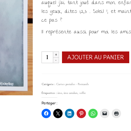
auquel j’ai tant joué dans mon enfa
les yeux, dites 1,2,3 … Soleil !, et ma
ce pas ?
Il représente aussi pour moi les amis 
quantité
AJOUTER AU PANIER
de
Carte
postale
Catégorie :
Cartes postales - Postcards
1,2,3
Étiquettes :
âne
,
âne catalan
,
selfie
...
Partager :
Soleil
!