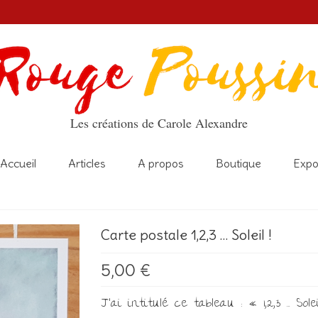
Les créations de Carole Alexandre
Accueil
Articles
A propos
Boutique
Exp
Carte postale 1,2,3 … Soleil !
5,00
€
J’ai intitulé ce tableau : « 1,2,3 … So