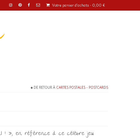
Votre panier d'achats
-
0,00
€
o
DE RETOUR À
CARTES POSTALES - POSTCARDS
leil ! », en référence à ce célèbre jeu