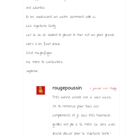
ont adorées
Ils en voudraient un autre surement celle ci
Les Vigatane Girly
car la ou ils veulent le placer le mur est un peut grand
alors il en faut deux
C’est magnifique
Ma mère te contactera
superbe
rougepoussin
7 janvier 2016
|
Reply
Très bonne année 2016 à vous aussi.
Je te remercie pour tous ces
compliments et je suis très heureuse
qu’elles ont plu à ta mère. Ca sera avec
grand plaisir pour la Vigatane Girly !