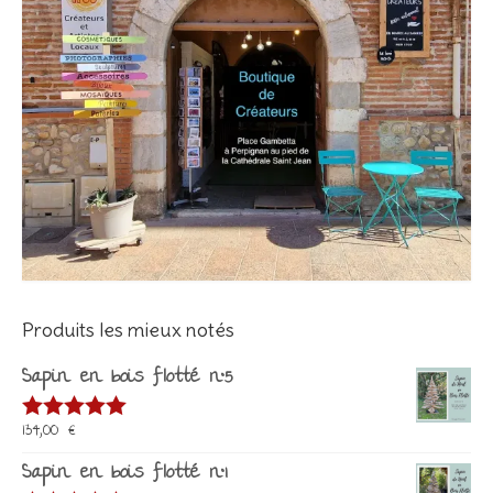
Produits les mieux notés
Sapin en bois flotté n°5
134,00
€
Note
5.00
sur 5
Sapin en bois flotté n°1