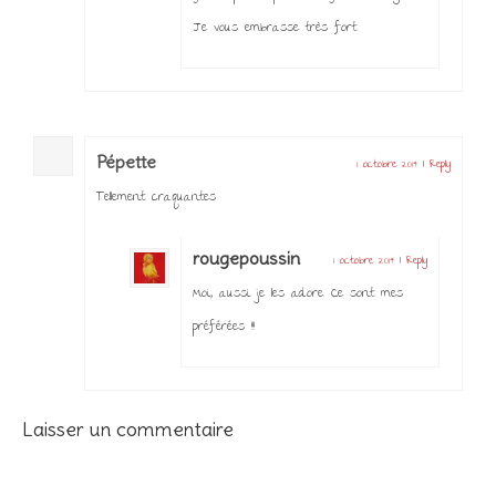
Je vous embrasse très fort
Pépette
1 octobre 2014
|
Reply
Tellement craquantes
rougepoussin
1 octobre 2014
|
Reply
Moi, aussi je les adore. Ce sont mes
préférées !!!
Laisser un commentaire