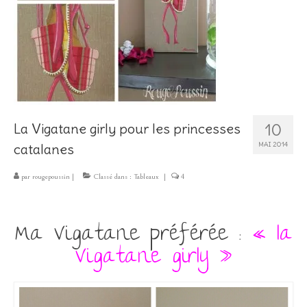
Les Créations
Mon compte
Expo
10
La Vigatane girly pour les princesses
MAI 2014
catalanes
par
rougepoussin
|
Classé dans :
Tableaux
|
4
Ma Vigatane préférée :
« la
Vigatane girly »