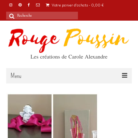
Votre panier d'achats
-
0,00
€
Rechercher
:
Les créations de Carole Alexandre
Menu
Accueil
Articles
A propos
Boutique