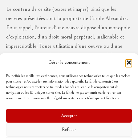
Le contenu de ce site (textes et images), ainsi que les
oeuvres présentées sont la propriété de Carole Alexandre.
Pour rappel, l'auteur d'une oeuvre dispose d'un monopole
d'exploitation, d'un droit moral perpétuel, inaliénable et
imprescriptible. Toute utilisation d'une oeuvre ou d'une
partie des oeuvres à des fins commerciales ou à défaut en
Gérer le consentement
diffusion publique, sous quelque forme que ce soit, est
interdite sans l'autorisation de l'auteur, aux risques de se
Pour offrir les meilleures expériences, nous utilisons des technologies telles que les cookies
pour stocker et/ou accéder aux informations des appareils. Le fait de consentir à ces
voir réclamer des dommages et intérêts..
technologies nous permettra de traiter des données telles que le comportement de
navigation ou les ID uniques sur ce site. Le fait de ne pas consentir ou de retirer son
consentement peut avoir un effet négatif sur certaines caractéristiques et fonctions.
Suivez-moi
Accepter
Refuser
Accueil
Mentions légales
Politique de cookies (UE)
Conditions Générales de Vente