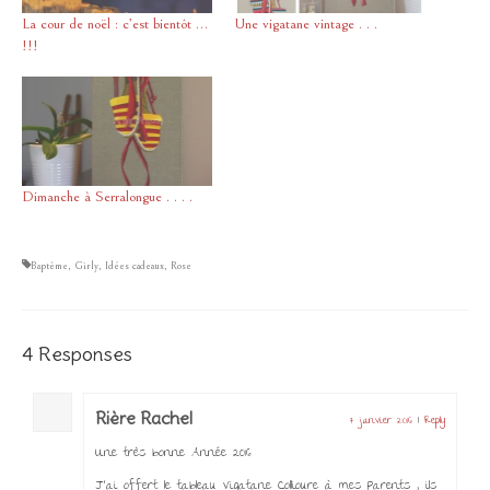
La cour de noël : c’est bientôt …
Une vigatane vintage . . .
!!!
Dimanche à Serralongue . . . .
Baptême
,
Girly
,
Idées cadeaux
,
Rose
4 Responses
Rière Rachel
7 janvier 2016
|
Reply
Une très bonne Année 2016
J’ai offert le tableau Vigatane Collioure à mes Parents , ils