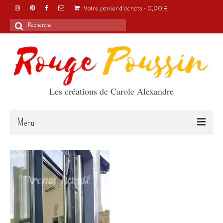
Votre panier d'achats
-
0,00
€
Rechercher
:
Les créations de Carole Alexandre
Menu
Accueil
Articles
A propos
Boutique