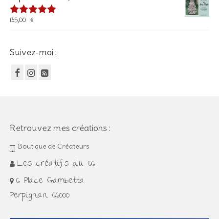
135,00
€
Note
5.00
sur 5
Suivez-moi :
Retrouvez mes créations :
Boutique de Créateurs
Les créatifs du 66
6 Place Gambetta
Perpignan 66000