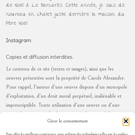
de Noël à Le Barcarès. Cette année, je suis de
nouveau en chalet juste derrière la maison du
Père Noël.
Instagram
Copies et diffusion interdites.
Le contenu de ce site (textes et images), ainsi que les
oeuvres présentées sont la propriété de Carole Alexandre.
Pour rappel, l'auteur d'une oeuvre dispose d'un monopole
d'exploitation, d'un droit moral perpétuel, inaliénable et
imprescriptible. Toute utilisation d'une oeuvre ou d'une
partie des oeuvres à des fins commerciales ou à défaut en
Gérer le consentement
diffusion publique, sous quelque forme que ce soit, est
interdite sans l'autorisation de l'auteur, aux risques de se
Pour offrir les meilleures expériences, nous utilisons des technologies telles que les cookies