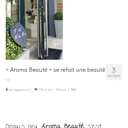
Les Créations
Mon compte
Expo
3
« Aroma Beauté » se refait une beauté
FÉV 2015
….
par
rougepoussin
|
Classé dans :
Tableaux
|
0
Depuis peu
Aroma Beauté
s’est