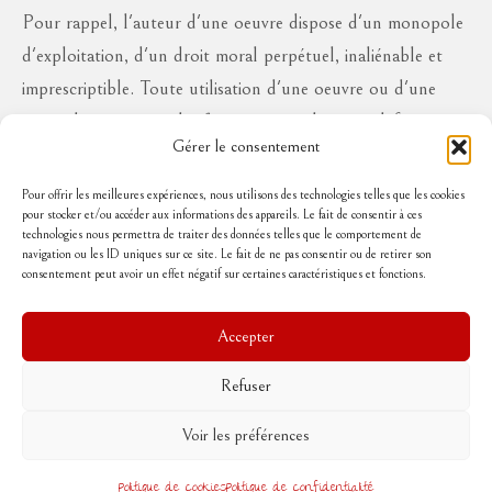
Pour rappel, l'auteur d'une oeuvre dispose d'un monopole
d'exploitation, d'un droit moral perpétuel, inaliénable et
imprescriptible. Toute utilisation d'une oeuvre ou d'une
partie des oeuvres à des fins commerciales ou à défaut en
Gérer le consentement
diffusion publique, sous quelque forme que ce soit, est
interdite sans l'autorisation de l'auteur, aux risques de se
Pour offrir les meilleures expériences, nous utilisons des technologies telles que les cookies
pour stocker et/ou accéder aux informations des appareils. Le fait de consentir à ces
voir réclamer des dommages et intérêts..
technologies nous permettra de traiter des données telles que le comportement de
navigation ou les ID uniques sur ce site. Le fait de ne pas consentir ou de retirer son
consentement peut avoir un effet négatif sur certaines caractéristiques et fonctions.
Suivez-moi
Accepter
Refuser
Accueil
Mentions légales
Politique de cookies (UE)
Conditions Générales de Vente
Voir les préférences
Contact
© 2026 Rouge poussin
Politique de cookies
Politique de confidentialité