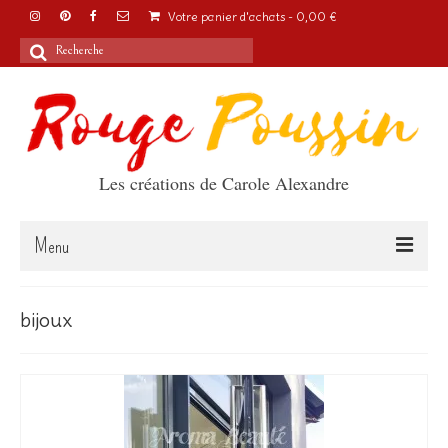
Votre panier d'achats
-
0,00
€
Rechercher
:
Les créations de Carole Alexandre
Menu
Accueil
bijoux
Articles
A propos
Boutique