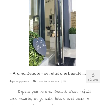
Les Créations
Mon compte
Expo
« Aroma Beauté » se refait une beauté ….
3
FÉV 2015
par
rougepoussin
|
Classé dans :
Tableaux
|
0
Depuis peu Aroma Beauté s’est refait
une beauté, et je suis totalement sous le