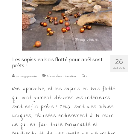
Les sapins en bois flotté pour noël sont
26
prêts !
OCT 2017
par
rougepoussin
|
Classé dans :
Création
|
2
Noël approche, et les sapins en bois flotté
qui vont joliment décorer vos intérieurs
sont enfin prêts ! Ceux sont des pièces
uniques, réalisées entièrement à la main
ce qui en fait toute l’originalité et