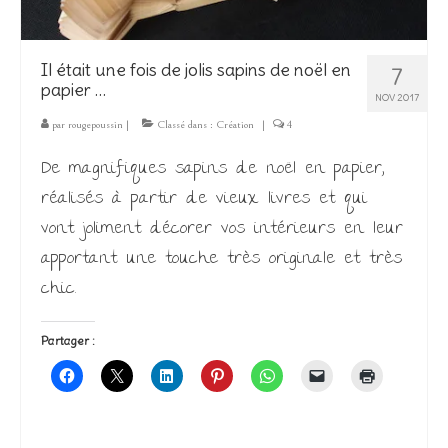
Il était une fois de jolis sapins de noël en
7
papier …
NOV 2017
par
rougepoussin
|
Classé dans :
Création
|
4
De magnifiques sapins de noël en papier,
réalisés à partir de vieux livres et qui
vont joliment décorer vos intérieurs en leur
apportant une touche très originale et très
chic.
Partager :