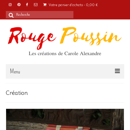
Votre panier d'achats
-
0,00
€
Rechercher
:
Les créations de Carole Alexandre
Menu
Accueil
Création
Articles
A propos
Boutique