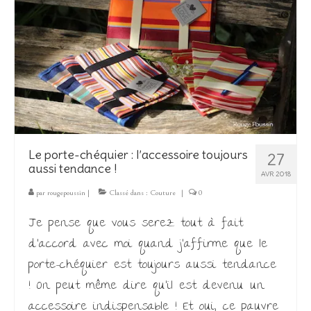
Les Créations
Mon compte
Expo
Le porte-chéquier : l’accessoire toujours
27
aussi tendance !
AVR 2018
par
rougepoussin
|
Classé dans :
Couture
|
0
Je pense que vous serez tout à fait
d’accord avec moi quand j’affirme que le
porte-chéquier est toujours aussi tendance
! On peut même dire qu’il est devenu un
accessoire indispensable ! Et oui, ce pauvre