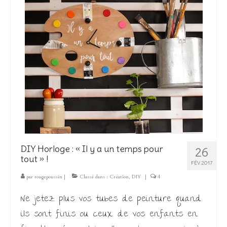
DIY Horloge : « Il y a un temps pour
26
tout » !
FÉV 2017
par
rougepoussin
|
Classé dans :
Création
,
DIY
|
4
Ne jetez plus vos tubes de peinture quand
ils sont finis ou ceux de vos enfants en