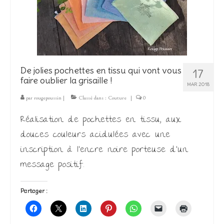
De jolies pochettes en tissu qui vont vous
17
faire oublier la grisaille !
MAR 2018
par
rougepoussin
|
Classé dans :
Couture
|
0
Réalisation de pochettes en tissu, aux
douces couleurs acidulées avec une
inscription à l’encre noire porteuse d’un
message positif.
Partager :