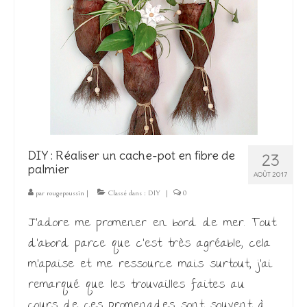
DIY : Réaliser un cache-pot en fibre de
23
palmier
AOÛT 2017
par
rougepoussin
|
Classé dans :
DIY
|
0
J’adore me promener en bord de mer. Tout
d’abord parce que c’est très agréable, cela
m’apaise et me ressource mais surtout, j’ai
remarqué que les trouvailles faites au
cours de ces promenades sont souvent à