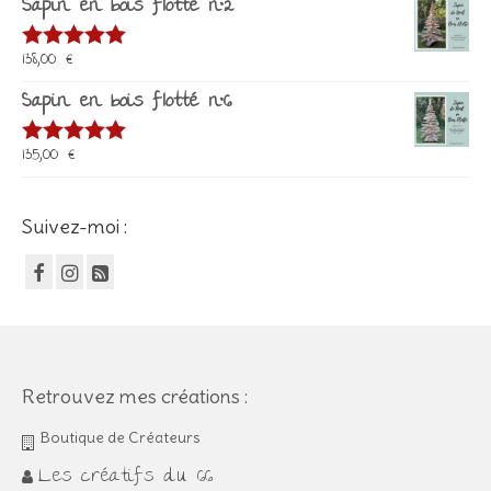
Sapin en bois flotté n°2
138,00
€
Note
5.00
sur 5
Sapin en bois flotté n°6
135,00
€
Note
5.00
sur 5
Suivez-moi :
Retrouvez mes créations :
Boutique de Créateurs
Les créatifs du 66