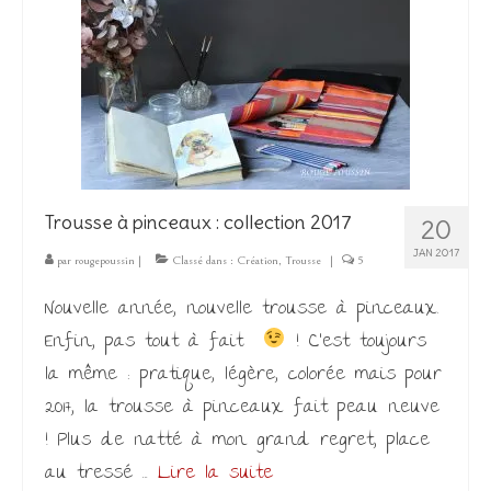
Trousse à pinceaux : collection 2017
20
JAN 2017
par
rougepoussin
|
Classé dans :
Création
,
Trousse
|
5
Nouvelle année, nouvelle trousse à pinceaux.
Enfin, pas tout à fait
! C’est toujours
la même : pratique, légère, colorée mais pour
2017, la trousse à pinceaux fait peau neuve
! Plus de natté à mon grand regret, place
au tressé …
Lire la suite­­