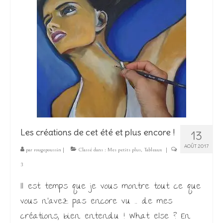
Les créations de cet été et plus encore !
13
AOÛT 2017
par
rougepoussin
|
Classé dans :
Mes petits plus
,
Tableaux
|
3
Il est temps que je vous montre tout ce que
vous n’avez pas encore vu … de mes
créations, bien entendu ! What else ? En