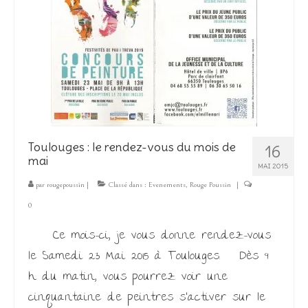
Toulouges : le rendez-vous du mois de
16
mai
MAI 2015
par
rougepoussin
|
Classé dans :
Evenements
,
Rouge Poussin
|
0
Ce mois-ci, je vous donne rendez-vous
le Samedi 23 Mai 2015 à Toulouges. Dès 9
h du matin, vous pourrez voir une
cinquantaine de peintres s’activer sur le