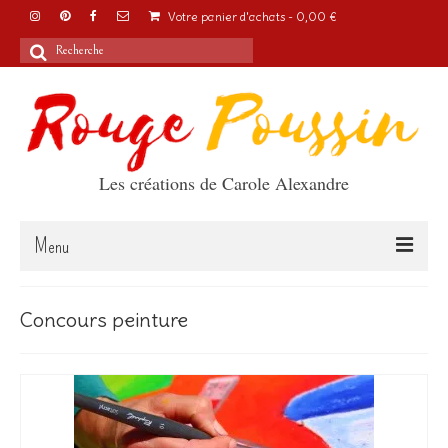
Votre panier d'achats
-
0,00
€
Rechercher
:
Les créations de Carole Alexandre
Menu
Accueil
Concours peinture
Articles
A propos
Boutique