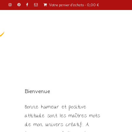
Votre panier d'achats
-
0,00
€
o
Bienvenue
Bonne humeur et positive
attitude sont les maîtres mots
de mon univers créatif. A