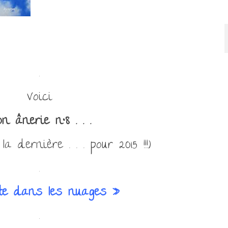
.
Voici
n ânerie n°8 . . .
a dernière . . . pour 2015 !!!)
.
te dans les nuages »
.