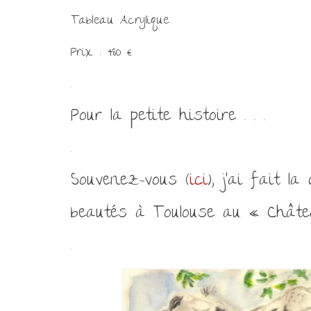
Tableau Acrylique
Prix : 480 €
.
Pour la petite histoire . . .
.
Souvenez-vous (
ici
), j’ai fait 
beautés
à Toulouse au
« Châtea
.