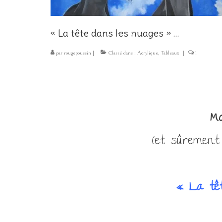
« La tête dans les nuages » …
par
rougepoussin
|
Classé dans :
Acrylique
,
Tableaux
|
1
Mo
(et sûrement l
« La tê