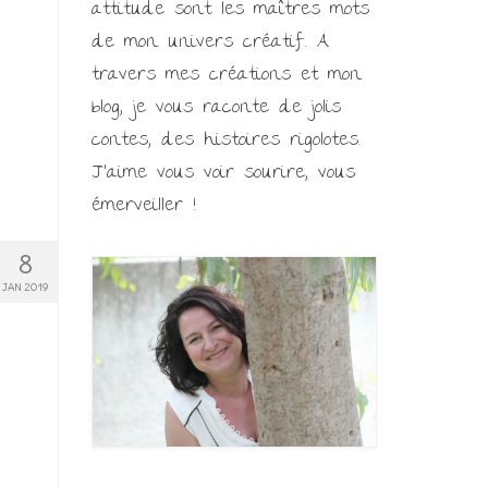
attitude sont les maîtres mots
de mon univers créatif. A
travers mes créations et mon
blog, je vous raconte de jolis
contes, des histoires rigolotes.
J'aime vous voir sourire, vous
émerveiller !
8
JAN 2019