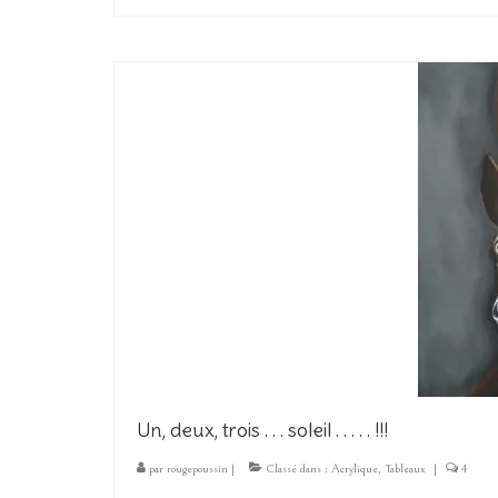
Un, deux, trois . . . soleil . . . . . !!!
par
rougepoussin
|
Classé dans :
Acrylique
,
Tableaux
|
4