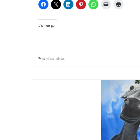
J’aime ça :
Acrylique
,
tableau