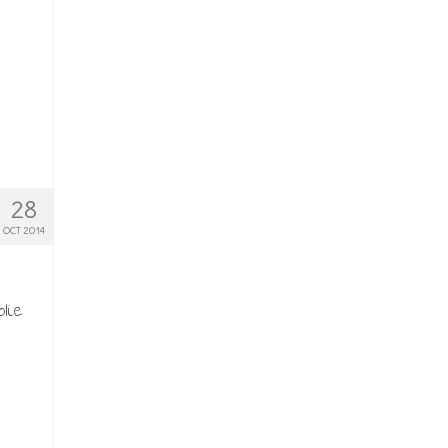
28
OCT 2014
lie