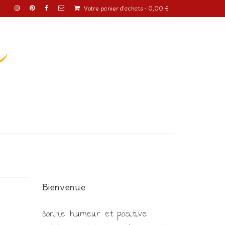
Votre panier d'achats
-
0,00
€
o
Bienvenue
Bonne humeur et positive