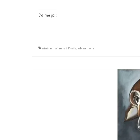
J’aime ça :
asiatique
,
peinture à l'huile
,
tableau
,
toile