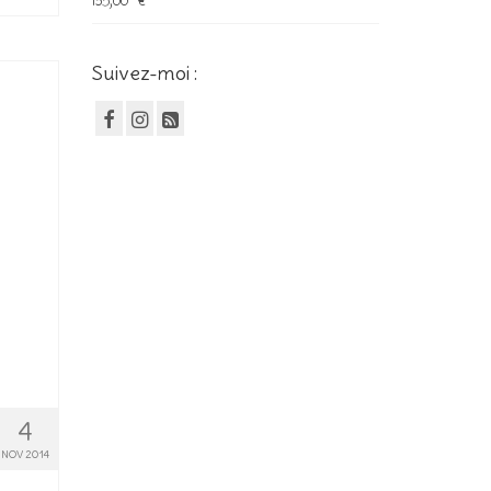
135,00
€
Note
5.00
sur 5
Suivez-moi :
4
NOV 2014