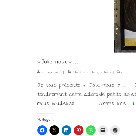
« Jolie moue » . . .
par
rougepoussin
|
Classé dans :
Huile
,
Tableaux
|
2
Je vous présente « Jolie moue » …… Be
tendrement cette adorable petite asiat
moue boudeuse . . . . Comme une …
L
Partager :