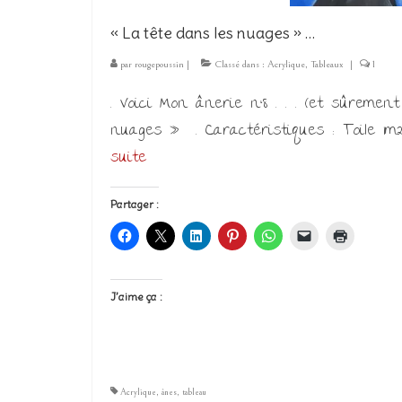
« La tête dans les nuages » …
par
rougepoussin
|
Classé dans :
Acrylique
,
Tableaux
|
1
. Voici Mon ânerie n°8 . . . (et sûrement
nuages » . Caractéristiques : Toile 1m2
suite­­
Partager :
J’aime ça :
Acrylique
,
ânes
,
tableau