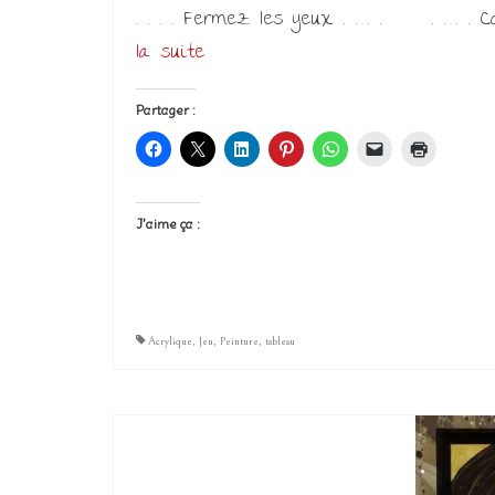
. . . . Fermez les yeux . . . . . . . . Comp
la suite­­
Partager :
J’aime ça :
Acrylique
,
Jeu
,
Peinture
,
tableau