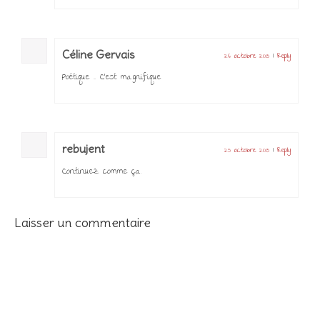
Céline Gervais
26 octobre 2015
|
Reply
Poétique … C’est magnifique
rebujent
25 octobre 2015
|
Reply
Continuez comme ça.
Laisser un commentaire