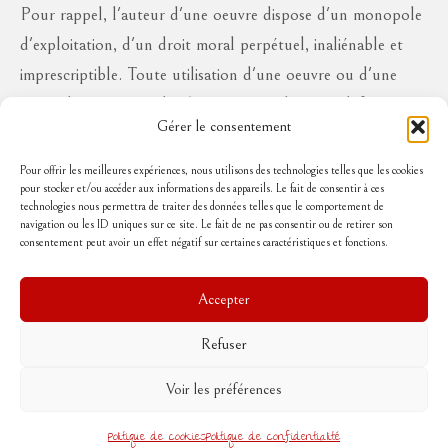
Pour rappel, l'auteur d'une oeuvre dispose d'un monopole
d'exploitation, d'un droit moral perpétuel, inaliénable et
imprescriptible. Toute utilisation d'une oeuvre ou d'une
partie des oeuvres à des fins commerciales ou à défaut en
Gérer le consentement
diffusion publique, sous quelque forme que ce soit, est
interdite sans l'autorisation de l'auteur, aux risques de se
Pour offrir les meilleures expériences, nous utilisons des technologies telles que les cookies
pour stocker et/ou accéder aux informations des appareils. Le fait de consentir à ces
voir réclamer des dommages et intérêts..
technologies nous permettra de traiter des données telles que le comportement de
navigation ou les ID uniques sur ce site. Le fait de ne pas consentir ou de retirer son
consentement peut avoir un effet négatif sur certaines caractéristiques et fonctions.
Suivez-moi
Accepter
Refuser
Accueil
Mentions légales
Politique de cookies (UE)
Conditions Générales de Vente
Voir les préférences
Contact
© 2026 Rouge poussin
Politique de cookies
Politique de confidentialité