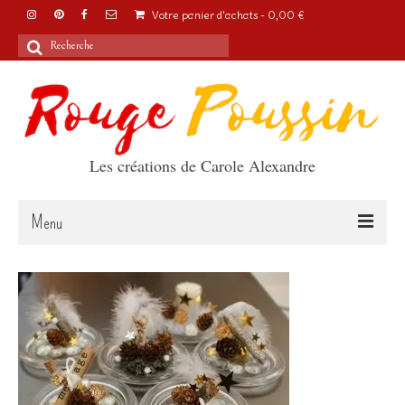
Votre panier d'achats
-
0,00
€
Rechercher
:
Les créations de Carole Alexandre
Menu
Accueil
Articles
A propos
Boutique