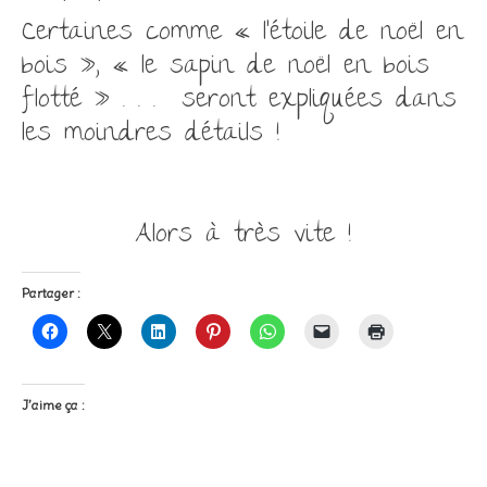
Certaines comme « l’étoile de noël en
bois », « le sapin de noël
en
bois
flotté » . . . seront expliquées dans
les
moindres
détails !
Alors à très vite !
Partager :
J’aime ça :