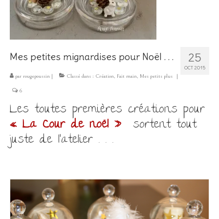
Les Créations
Mon compte
Expo
25
Mes petites mignardises pour Noël . . .
OCT 2015
par
rougepoussin
|
Classé dans :
Création
,
Fait main
,
Mes petits plus
|
6
L
es toutes premières créations pour
« La Cour de noël »
sortent tout
juste de l’atelier . . .