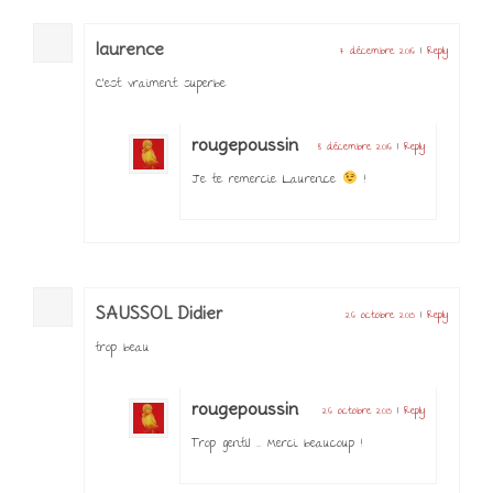
laurence
7 décembre 2016
|
Reply
C’est vraiment superbe
rougepoussin
8 décembre 2016
|
Reply
Je te remercie Laurence
!
SAUSSOL Didier
26 octobre 2015
|
Reply
trop beau
rougepoussin
26 octobre 2015
|
Reply
Trop gentil …. Merci beaucoup !