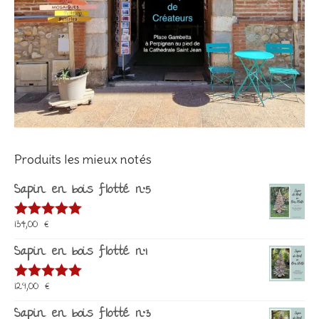
Produits les mieux notés
Sapin en bois flotté n°5
134,00
€
Note
5.00
sur 5
Sapin en bois flotté n°1
129,00
€
Note
5.00
sur 5
Sapin en bois flotté n°3