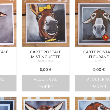
TALE
CARTE POSTALE
CARTE POSTA
MISTINGUETTE
FLEURÂNE
É
NON ÉVALUÉ
NON ÉVALUÉ
5,00
€
5,00
€
AU
AJOUTER AU
AJOUTER A
PANIER
PANIER