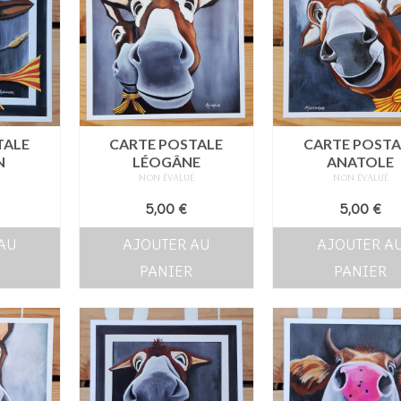
TALE
CARTE POSTALE
CARTE POSTA
N
LÉOGÂNE
ANATOLE
É
NON ÉVALUÉ
NON ÉVALUÉ
5,00
€
5,00
€
AU
AJOUTER AU
AJOUTER A
PANIER
PANIER