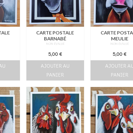
TALE
CARTE POSTALE
CARTE POSTA
BARNABÉ
MEULIE
É
NON ÉVALUÉ
NON ÉVALUÉ
5,00
€
5,00
€
AU
AJOUTER AU
AJOUTER A
PANIER
PANIER