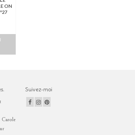
LE ON
°27
U
s.
Suivez-moi
t
e Carole
eur