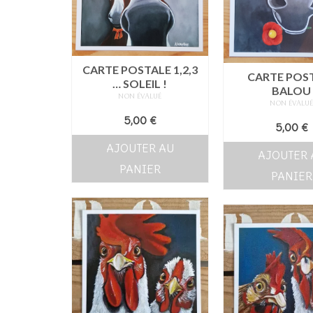
CARTE POSTALE 1,2,3
CARTE POS
… SOLEIL !
BALOU
NON ÉVALUÉ
NON ÉVALU
5,00
€
5,00
€
AJOUTER AU
AJOUTER 
PANIER
PANIER