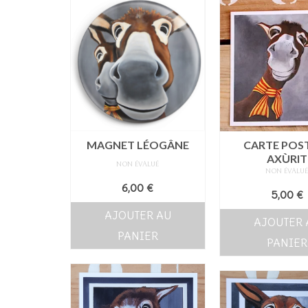
MAGNET LÉOGÂNE
CARTE POS
AXÙRIT
NON ÉVALUÉ
NON ÉVALU
6,00
€
5,00
€
AJOUTER AU
AJOUTER 
PANIER
PANIER