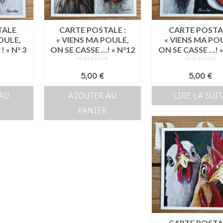
TALE
CARTE POSTALE :
CARTE POSTA
OULE,
« VIENS MA POULE,
« VIENS MA PO
 » N° 3
ON SE CASSE …! » N°12
ON SE CASSE …! »
É
NON ÉVALUÉ
NON ÉVALUÉ
5,00
€
5,00
€
AU
AJOUTER AU
LIRE LA SUI
PANIER
CARTE POSTA