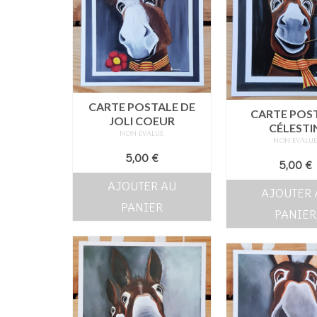
CARTE POSTALE DE
CARTE POS
JOLI COEUR
CÉLESTI
NON ÉVALUÉ
NON ÉVALU
5,00
€
5,00
€
AJOUTER AU
AJOUTER 
PANIER
PANIER