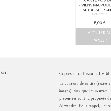
« VIENS MA POU
SE CASSE …! »N
NON ÉVALUÉ
5,00
€
AJOUTER A
PANIER
gram
Copies et diffusion interdite
Le contenu de ce site (textes e
images), ainsi que les oeuvres
présentées sont la propriété d
Alexandre. Pour rappel, l'aut