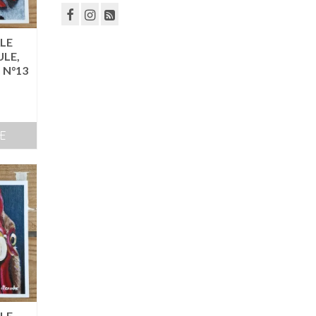
LE
ULE,
 N°13
TE
LE