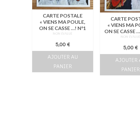
CARTE POSTALE
CARTE POS
« VIENS MA POULE,
« VIENS MA P
ON SE CASSE …! N°1
ON SE CASSE … !
NON ÉVALUÉ
NON ÉVALU
5,00
€
5,00
€
AJOUTER AU
AJOUTER 
PANIER
PANIER