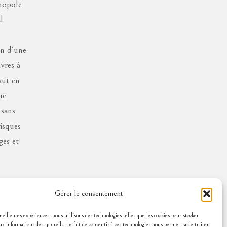
nopole
l
on d'une
vres à
aut en
ue
 sans
risques
ges et
Gérer le consentement
 meilleures expériences, nous utilisons des technologies telles que les cookies pour stocker
ux informations des appareils. Le fait de consentir à ces technologies nous permettra de traiter