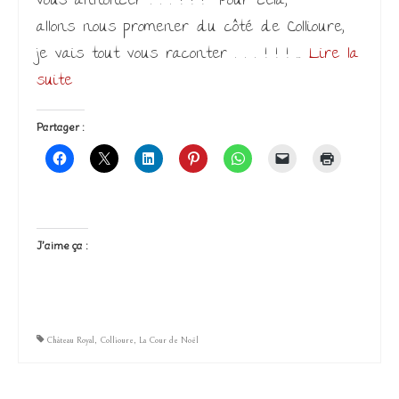
vous annoncer . . . ! ! ! Pour cela,
allons nous promener du côté de Collioure,
je vais tout vous raconter . . . ! ! ! …
Lire la
suite­­
Partager :
J’aime ça :
Château Royal
,
Collioure
,
La Cour de Noël