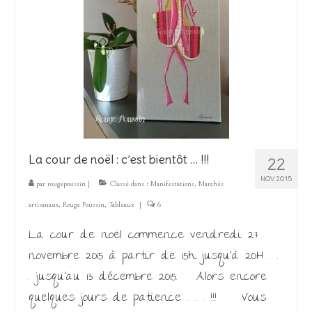
La cour de noël : c’est bientôt … !!!
22
NOV 2015
par
rougepoussin
|
Classé dans :
Manifestations
,
Marchés
artisanaux
,
Rouge Poussin
,
Tableaux
|
6
La cour de noël commence vendredi 27
novembre 2015 à partir de 15h jusqu’à 20H . .
. jusqu’au 13 décembre 2015. Alors encore
quelques jours de patience . . . !!! Vous