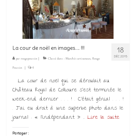
Les Créations
Mon compte
Expo
La cour de noël en images…. !!!
18
DÉC 2015
par
rougepoussin
|
Classé dans :
Marchés artisanaux
,
Rouge
Poussin
|
4
La cour de noël qui se déroulait au
Château Royal de Collioure s’est terminée le
week-end dernier . . . ! . C’était génial . . . !
. J’ai eu droit à une superbe photo dans le
journal : « l’indépendant » …
Lire la suite­­
Partager :