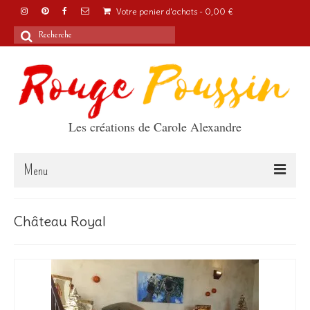
Votre panier d'achats
-
0,00
€
Rechercher
:
Les créations de Carole Alexandre
Menu
Accueil
Château Royal
Articles
A propos
Boutique