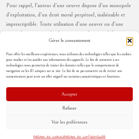
Pour rappel, l'auteur d'une oeuvre dispose d'un monopole
d'exploitation, d'un droit moral perpétuel, inaliénable et
imprescriptible. Toute utilisation d'une oeuvre ou d'une
partie des oeuvres à des fins commerciales ou à défaut en
Gérer le consentement
diffusion publique, sous quelque forme que ce soit, est
interdite sans l'autorisation de l'auteur, aux risques de se
Pour offrir les meilleures expériences, nous utilisons des technologies telles que les cookies
pour stocker et/ou accéder aux informations des appareils. Le fait de consentir à ces
voir réclamer des dommages et intérêts..
technologies nous permettra de traiter des données telles que le comportement de
navigation ou les ID uniques sur ce site. Le fait de ne pas consentir ou de retirer son
consentement peut avoir un effet négatif sur certaines caractéristiques et fonctions.
Suivez-moi
Accepter
Refuser
Accueil
Mentions légales
Politique de cookies (UE)
Conditions Générales de Vente
Voir les préférences
Contact
© 2026 Rouge poussin
Politique de cookies
Politique de confidentialité