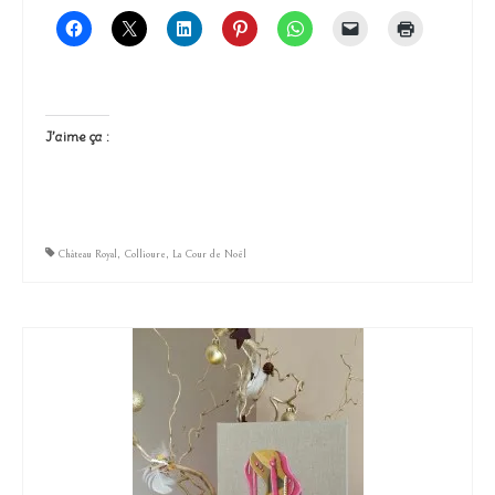
J’aime ça :
Château Royal
,
Collioure
,
La Cour de Noël