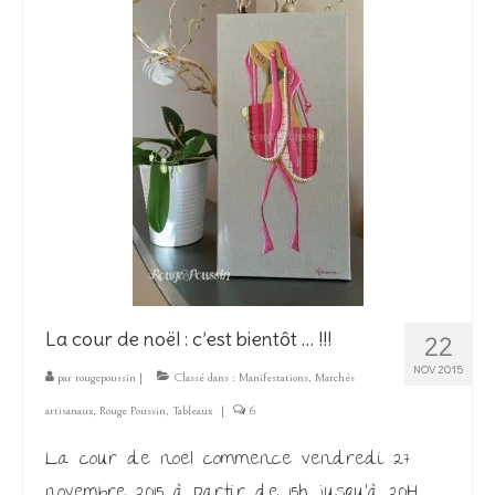
Les Créations
Mon compte
Expo
La cour de noël : c’est bientôt … !!!
22
NOV 2015
par
rougepoussin
|
Classé dans :
Manifestations
,
Marchés
artisanaux
,
Rouge Poussin
,
Tableaux
|
6
La cour de noël commence vendredi 27
novembre 2015 à partir de 15h jusqu’à 20H . .