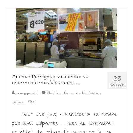
Auchan Perpignan succombe au
23
charme de mes Vigatanes ….
AOÛT 2014
par
rougepoussin
|
Classé dans :
Evenements
,
Manifestations
,
Tableaux
|
5
Pour une fois, « Rentrée » ne rimera
pas avec déprimée. . . Bien au contraire !
En effet, de retour de vacances, j’ai eu