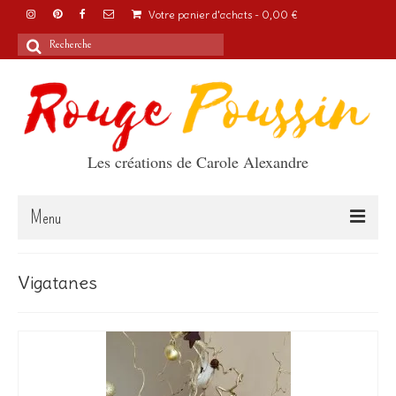
Votre panier d'achats
-
0,00
€
Rechercher
:
Les créations de Carole Alexandre
Menu
Accueil
Vigatanes
Articles
A propos
Boutique