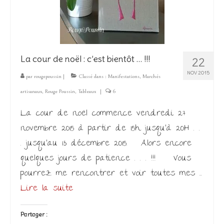
La cour de noël : c’est bientôt … !!!
22
NOV 2015
par
rougepoussin
|
Classé dans :
Manifestations
,
Marchés
artisanaux
,
Rouge Poussin
,
Tableaux
|
6
La cour de noël commence vendredi 27
novembre 2015 à partir de 15h jusqu’à 20H . .
. jusqu’au 13 décembre 2015. Alors encore
quelques jours de patience . . . !!! Vous
pourrez me rencontrer et voir toutes mes …
Lire la suite­­
Partager :