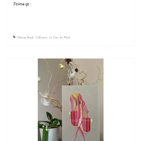
J’aime ça :
Château Royal
,
Collioure
,
La Cour de Noël