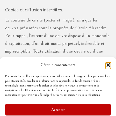
Copies et diffusion interdites.
Le contenu de ce site (textes et images), ainsi que les
oeuvres présentées sont la propriété de Carole Alexandre.
Pour rappel, l'auteur d'une oeuvre dispose d'un monopole
d'exploitation, d'un droit moral perpétuel, inaliénable et
imprescriptible. Toute utilisation d'une oeuvre ou d'une
partie des oeuvres à des fins commerciales ou à défaut en
Gérer le consentement
diffusion publique, sous quelque forme que ce soit, est
interdite sans l'autorisation de l'auteur, aux risques de se
Pour offrir les meilleures expériences, nous utilisons des technologies telles que les cookies
pour stocker et/ou accéder aux informations des appareils. Le fait de consentir à ces
voir réclamer des dommages et intérêts..
technologies nous permettra de traiter des données telles que le comportement de
navigation ou les ID uniques sur ce site. Le fait de ne pas consentir ou de retirer son
consentement peut avoir un effet négatif sur certaines caractéristiques et fonctions.
Suivez-moi
Accepter