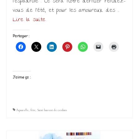
l’espadrille . Ce sera notre dernier rendez-
vous de l’été, et pour les amoureux des …
Lire la suite­­
Partager :
J’aime ça :
Aquarelle
,
fête
,
Saint laurent de cerdans