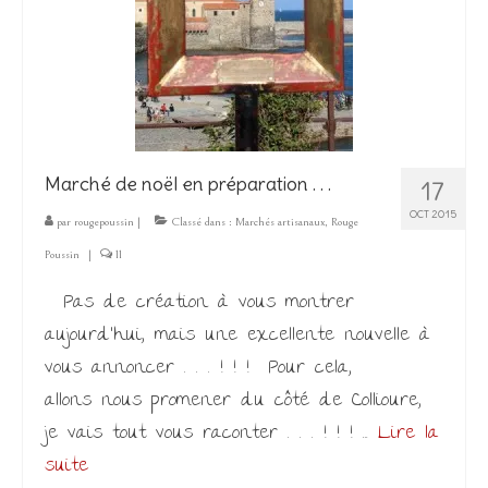
Marché de noël en préparation . . .
17
OCT 2015
par
rougepoussin
|
Classé dans :
Marchés artisanaux
,
Rouge
Poussin
|
11
Pas de création à vous montrer
aujourd’hui, mais une excellente nouvelle à
vous annoncer . . . ! ! ! Pour cela,
allons nous promener du côté de Collioure,
je vais tout vous raconter . . . ! ! ! …
Lire la
suite­­