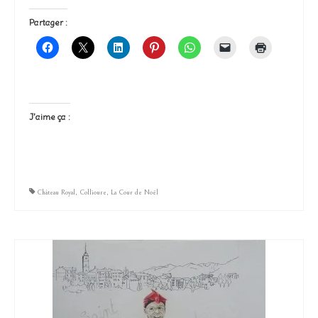
Partager :
J’aime ça :
Château Royal
,
Collioure
,
La Cour de Noël