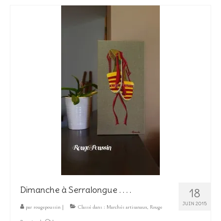
Dimanche à Serralongue . . . .
18
JUIN 2015
par
rougepoussin
|
Classé dans :
Marchés artisanaux
,
Rouge