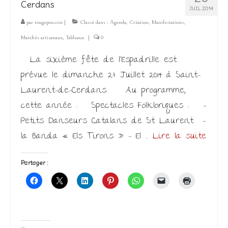
Cerdans
JUIL 2014
par
rougepoussin
|
Classé dans :
Agenda
,
Création
,
Manifestations
,
Marchés artisanaux
,
Tableaux
|
0
La sixième fête de l’Espadrille est
prévue le dimanche 27 Juillet 2014 à Saint-
Laurent-de-Cerdans. Au programme,
cette année : Spectacles Folkloriques : –
Petits Danseurs Catalans de St Laurent –
la Banda « Els Tirons » – El …
Lire la suite­­
Partager :