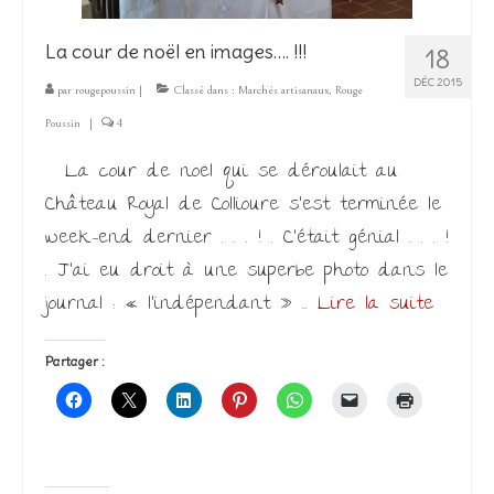
La cour de noël en images…. !!!
18
DÉC 2015
par
rougepoussin
|
Classé dans :
Marchés artisanaux
,
Rouge
Poussin
|
4
La cour de noël qui se déroulait au
Château Royal de Collioure s’est terminée le
week-end dernier . . . ! . C’était génial . . . !
. J’ai eu droit à une superbe photo dans le
journal : « l’indépendant » …
Lire la suite­­
Partager :