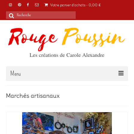
Votre panier d'achats
-
0,00
€
Rechercher
:
Les créations de Carole Alexandre
Menu
Accueil
Marchés artisanaux
Articles
A propos
Boutique