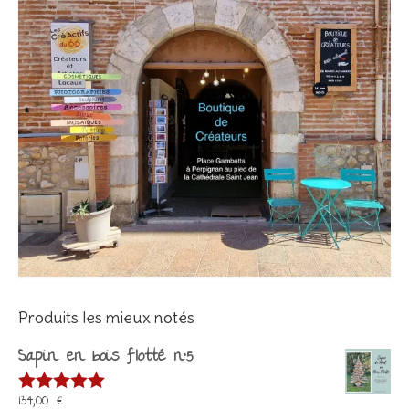
Produits les mieux notés
Sapin en bois flotté n°5
134,00
€
Note
5.00