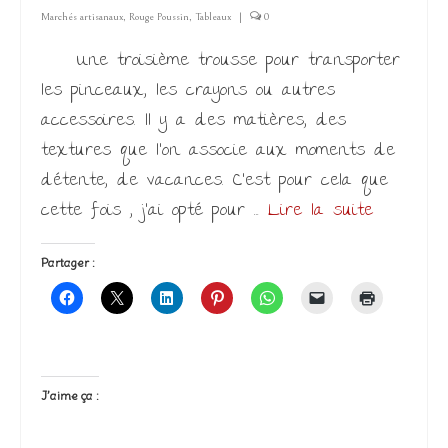
Marchés artisanaux
,
Rouge Poussin
,
Tableaux
|
0
Une troisième trousse pour transporter
les pinceaux, les crayons ou autres
accessoires. Il y a des matières, des
textures que l’on associe aux moments de
détente, de vacances. C’est pour cela que
cette fois , j’ai opté pour …
Lire la suite­­
Partager :
J’aime ça :