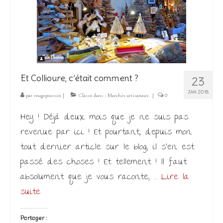
Les Créations
Mon compte
Expo
Et Collioure, c’était comment ?
23
JAN 2018
par
rougepoussin
|
Classé dans :
Marchés artisanaux
|
0
Hey ! Déjà deux mois que je ne suis pas
revenue par ici ! Et pourtant, depuis mon
tout dernier article sur le blog, il s’en est
passé des choses ! Et tellement ! Il faut
absolument que je vous raconte, …
Lire la
suite­­
Partager :