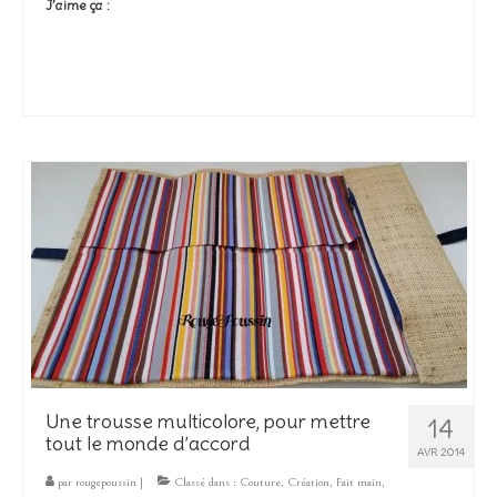
J’aime ça :
Une trousse multicolore, pour mettre
14
tout le monde d’accord
AVR 2014
par
rougepoussin
|
Classé dans :
Couture
,
Création
,
Fait main
,