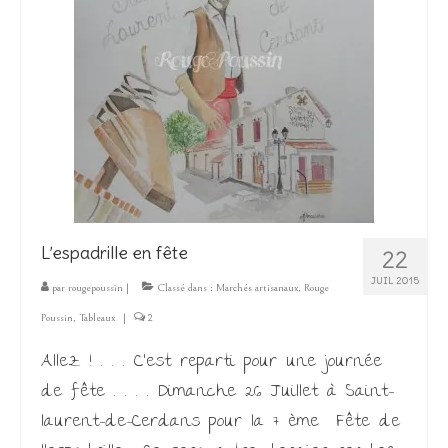
L’espadrille en fête
22
JUIL 2015
par
rougepoussin
|
Classé dans :
Marchés artisanaux
,
Rouge
Poussin
,
Tableaux
|
2
Allez ! . . . C’est reparti pour une journée
de fête . . . . Dimanche 26 Juillet à Saint-
laurent-de-Cerdans pour la 7 ème Fête de